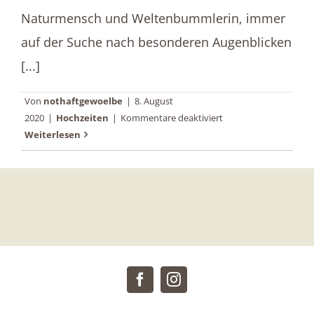
Naturmensch und Weltenbummlerin, immer
auf der Suche nach besonderen Augenblicken
[...]
Von
nothaftgewoelbe
|
8. August
für
2020
|
Hochzeiten
|
Kommentare deaktiviert
Veronika
Weiterlesen
Anna
Fotografie
–
Natürliche
Hochzeitsreportagen
von
Herzen
(Werbung)
Facebook
Instagram