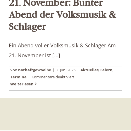
21. November: Bunter
Abend der Volksmusik &
Schlager
Ein Abend voller Volksmusik & Schlager Am
21. November ist [...]
Von
nothaftgewoelbe
|
2. Juni 2025
|
Aktuelles
,
Feiern
,
für
Termine
|
Kommentare deaktiviert
21.
Weiterlesen
November:
Bunter
Abend
der
Volksmusik
&