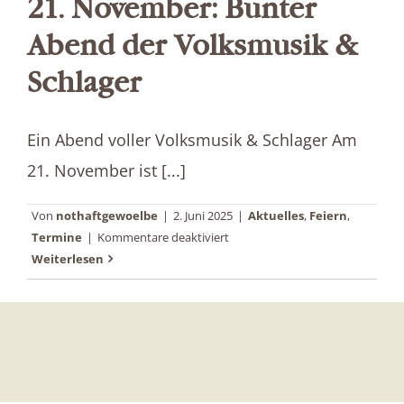
21. November: Bunter
Abend der Volksmusik &
Schlager
Ein Abend voller Volksmusik & Schlager Am
21. November ist [...]
Von
nothaftgewoelbe
|
2. Juni 2025
|
Aktuelles
,
Feiern
,
für
Termine
|
Kommentare deaktiviert
21.
Weiterlesen
November:
Bunter
Abend
der
Volksmusik
&