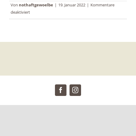
Von
nothaftgewoelbe
|
19. Januar 2022
|
Kommentare
für
deaktiviert
Anni_Alex-
27
Facebook
Instagram