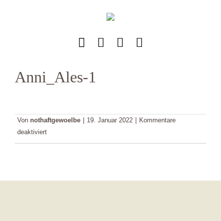
Zum
Inhalt
springen
Anni_Ales-1
Von
nothaftgewoelbe
|
19. Januar 2022
|
Kommentare
für
deaktiviert
Anni_Ales-
1